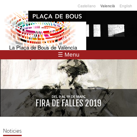
Vés al
Castellano
English
Valencià
Llengües
contingut
La Plaça de Bous de València
☰ Menu
DEL 9 AL 19 DE MARÇ
FIRA DE FALLES 2019
Noticies