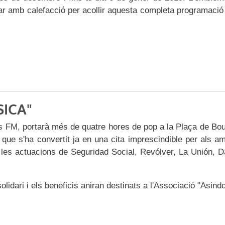
ar amb calefacció per acollir aquesta completa programaci
SICA"
iss FM, portarà més de quatre hores de pop a la Plaça de Bo
ue s'ha convertit ja en una cita imprescindible per als a
les actuacions de Seguridad Social, Revólver, La Unión, 
lidari i els beneficis aniran destinats a l'Associació "Asind