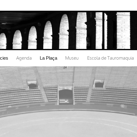
Vés al
contingut
Agenda
Museu
Escola de Tauromaquia
icies
La Plaça