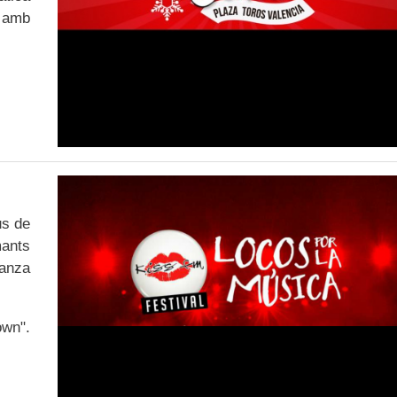
ó amb
us de
mants
Danza
own".