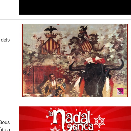
 dels
 Bous
àtica