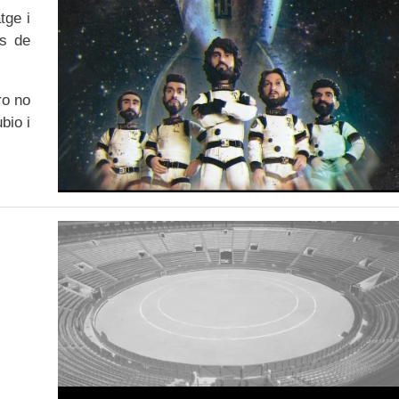
tge i
es de
ro no
bio i