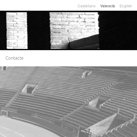
Castellano
English
Valencià
Llengües
Contacte