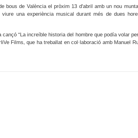
a de bous de València el pròxim 13 d'abril amb un nou munta
 a viure una experiència musical durant més de dues hor
la cançó “La increíble historia del hombre que podía volar pe
rliVe Films, que ha treballat en col·laboració amb Manuel Ru