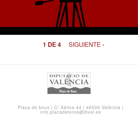
SIGUIENTE ›
1 DE 4
Plaça de bous | C/ Xàtiva 44 | 46006 València |
info.plazadetoros@dival.es