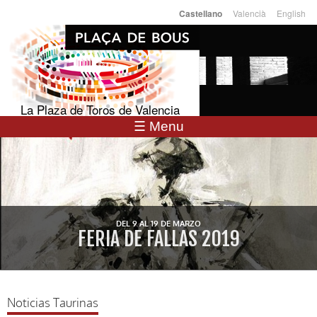
Pasar al
Valencià
English
Castellano
Idiomas
contenido
principal
La Plaza de Toros de Valencia
☰ Menu
DEL 9 AL 19 DE MARZO
FERIA DE FALLAS 2019
Noticias Taurinas