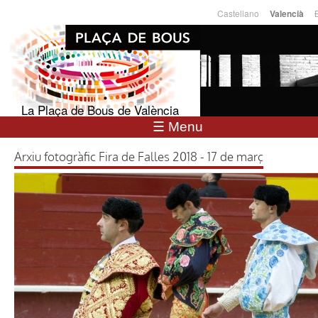
Vés al
Castellano
Valencià
Llengües
contingut
La Plaça de Bous de València
☰ Menu
Arxiu fotogràfic Fira de Falles 2018 - 17 de març