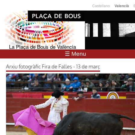
Vés al
Castellano
Valencià
Llengües
contingut
La Plaça de Bous de València
☰ Menu
Arxiu fotogràfic Fira de Falles - 13 de març