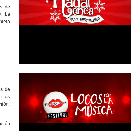
os de
9. La
pleta
os de
a los
nión,
ación