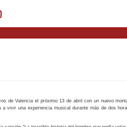
0
toros de Valencia el próximo 13 de abril con un nuevo mont
da a vivir una experiencia musical durante más de dos hor
la canción “La increíble historia del hombre que podía volar