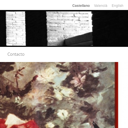
Valencià
English
Castellano
Idiomas
Contacto