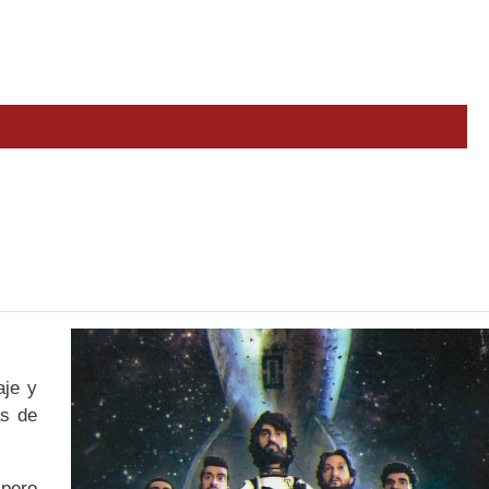
aje y
as de
 pero