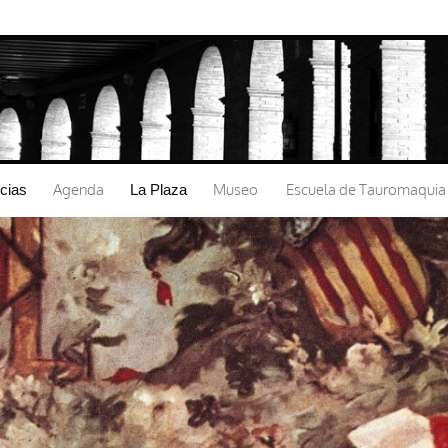
Pasar al
contenido
principal
Agenda
Museo
Escuela de Tauromaquia
icias
La Plaza