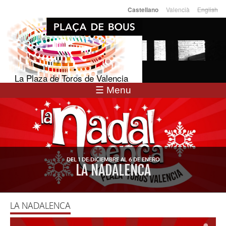
Pasar al
Valencià
English
Castellano
Idiomas
contenido
principal
La Plaza de Toros de Valencia
☰ Menu
DEL 1 DE DICIEMBRE AL 6 DE ENERO
LA NADALENCA
LA NADALENCA