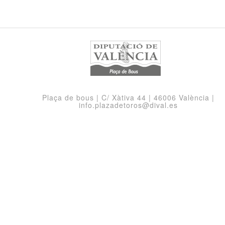
Plaça de bous | C/ Xàtiva 44 | 46006 València |
info.plazadetoros@dival.es