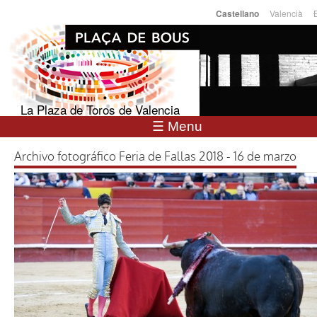
Pasar al
Valencià
Castellano
Idiomas
contenido
principal
La Plaza de Toros de Valencia
☰ Menu
Archivo fotográfico Feria de Fallas 2018 - 16 de marzo