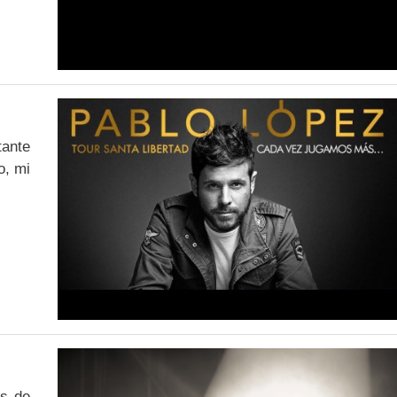
tante
o, mi
os de