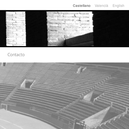
Valencià
English
Castellano
Idiomas
Contacto