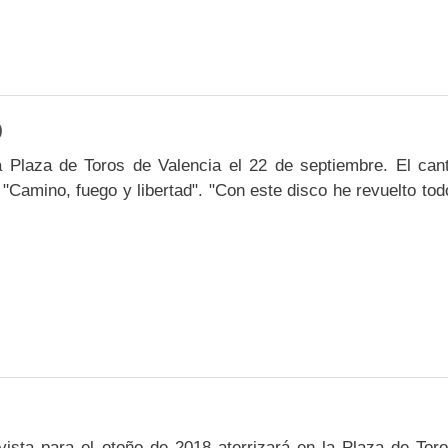
O
a Plaza de Toros de Valencia el 22 de septiembre. El can
 "Camino, fuego y libertad". "Con este disco he revuelto tod
ista para el otoño de 2018 aterrizará en la Plaza de Tor