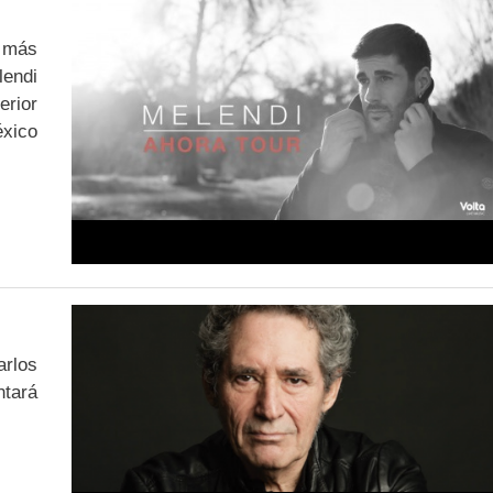
s más
lendi
erior
éxico
arlos
ntará