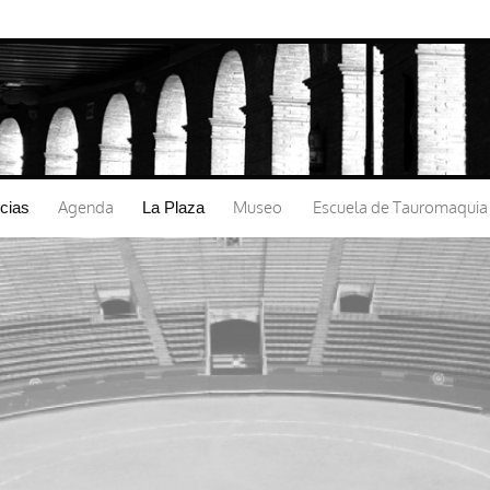
Pasar al
contenido
principal
Agenda
Museo
Escuela de Tauromaquia
icias
La Plaza