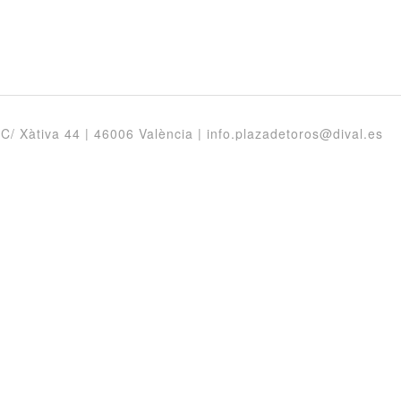
 C/ Xàtiva 44 | 46006 València |
info.plazadetoros@dival.es